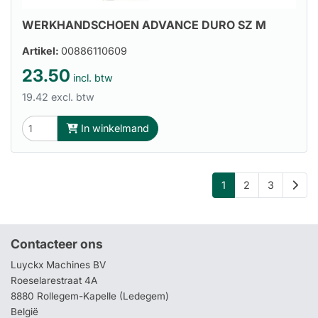
WERKHANDSCHOEN ADVANCE DURO SZ M
Artikel:
00886110609
23.50
incl. btw
19.42 excl. btw
In winkelmand
1
2
3
Contacteer ons
Luyckx Machines BV
Roeselarestraat 4A
8880 Rollegem-Kapelle (Ledegem)
België