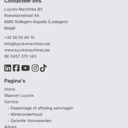
Contacteer ons
Luyckx Machines BV
Roeselarestraat 4A
8880 Rollegem-Kapelle (Ledegem)
België
+32 56 50 94 10
info@luyckxmachines.be
www.luyckxmachines.be
BE 0457 370 143
Pagina's
Home
Waarom Luyckx
Service
- Depannage of afhaling aanvragen
- Winteronderhoud
- Garantie Voorwaarden
Advies