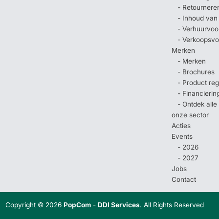
- Retournere
- Inhoud van
- Verhuurvo
- Verkoopsv
Merken
- Merken
- Brochures
- Product regi
- Financierin
- Ontdek all
onze sector
Acties
Events
- 2026
- 2027
Jobs
Contact
Copyright © 2026
PopCom
-
DDI Services
. All Rights Reserved