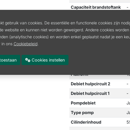
Capaciteit brandstoftank
-
Lengte graafarm
-
t gebruik van cookies. De essentiële en functionele cookies zijn nodi
Machinegewicht
-
de website en kunnen niet worden geweigerd. Andere cookies worden 
Zwenksnelheid
-
inden (analytische cookies) en worden enkel geplaatst nadat je een k
 in ons
Cookiebeleid
.
Zwenkhoek (links/rechts)
-
Rijsnelheid (laag/hoog)
-
es toestaan
Cookies instellen
Max. hellingshoek
-
Platform
1
Debiet hulpcircuit 2
-
Debiet hulpcircuit 1
-
Pompdebiet
J
Type pomp
J
Cilinderinhoud
5