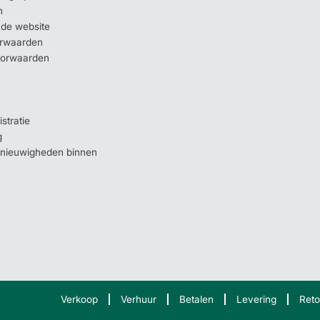
n
 de website
orwaarden
oorwaarden
stratie
g
e nieuwigheden binnen
Verkoop
Verhuur
Betalen
Levering
Reto