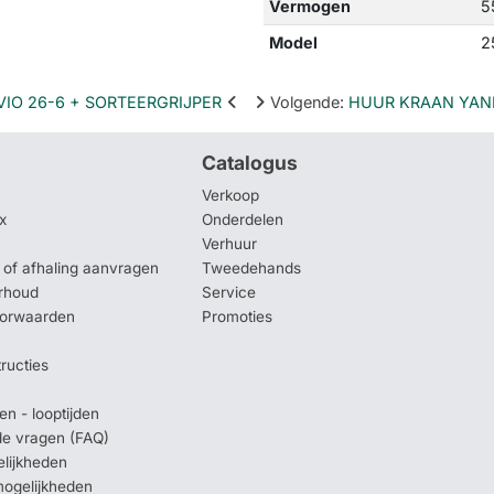
Vermogen
5
Model
2
IO 26-6 + SORTEERGRIJPER
Volgende
:
HUUR KRAAN YAN
Catalogus
Verkoop
x
Onderdelen
Verhuur
of afhaling aanvragen
Tweedehands
rhoud
Service
oorwaarden
Promoties
tructies
en - looptijden
lde vragen (FAQ)
elijkheden
mogelijkheden