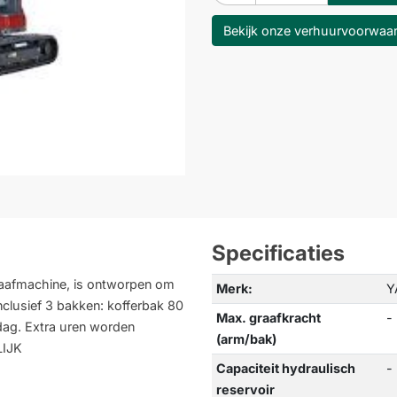
Bekijk onze verhuurvoorwaa
Specificaties
aafmachine, is ontworpen om
Merk:
Y
nclusief 3 bakken: kofferbak 80
Max. graafkracht
-
dag. Extra uren worden
(arm/bak)
LIJK
Capaciteit hydraulisch
-
reservoir