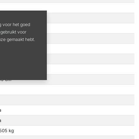
g voor het goed
gebruikt voor
euze gemaakt hebt.
99 cm
a
a
505 kg