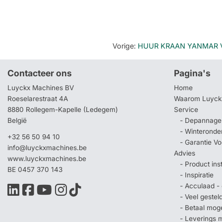
Vorige
:
HUUR KRAAN YANMAR V
Contacteer ons
Pagina's
Luyckx Machines BV
Home
Roeselarestraat 4A
Waarom Luyck
8880 Rollegem-Kapelle (Ledegem)
Service
België
- Depannage 
- Winteronde
+32 56 50 94 10
- Garantie V
info@luyckxmachines.be
Advies
www.luyckxmachines.be
- Product ins
BE 0457 370 143
- Inspiratie
- Acculaad - 
- Veel geste
- Betaal mog
- Leverings 