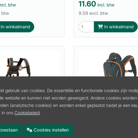
11.60
ncl. btw
incl. btw
. btw
9.59 excl. btw
In winkelmand
In winkelmand
t gebruik van cookies. De essentiële en functionele cookies zijn nodi
de website en kunnen niet worden geweigerd. Andere cookies worden 
inden (analytische cookies) en worden enkel geplaatst nadat je een k
 in ons
Cookiebeleid
.
RNAS ALPHA PELLENC
DRAAGSYSTEEM AP STI
94
Artikel:
48504900400
es toestaan
Cookies instellen
70.49
ncl. btw
incl. btw