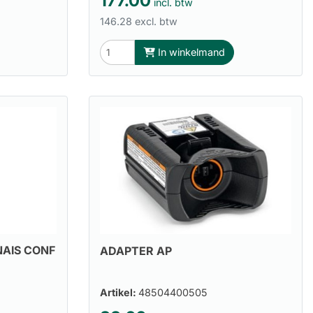
177.00
incl. btw
146.28 excl. btw
In winkelmand
AIS CONF
ADAPTER AP
Artikel:
48504400505