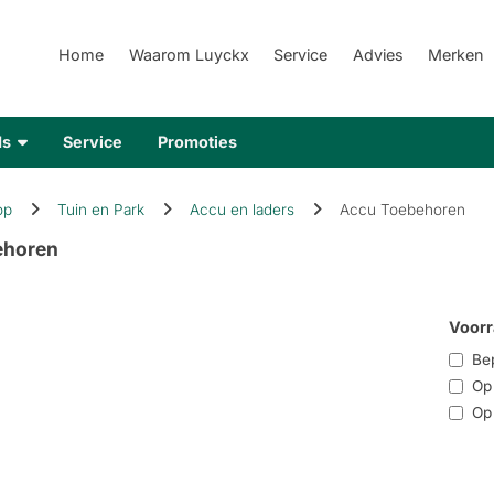
Home
Waarom Luyckx
Service
Advies
Merken
ds
Service
Promoties
op
Tuin en Park
Accu en laders
Accu Toebehoren
ehoren
Voorr
Bep
Op r
Op 