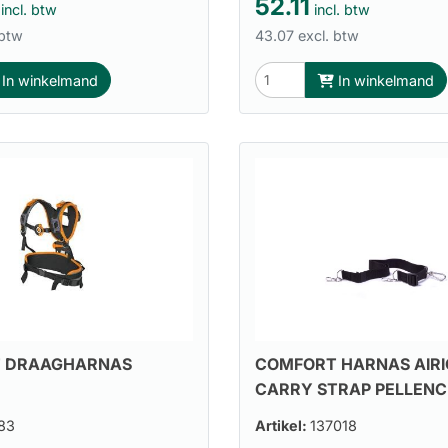
52.11
incl. btw
incl. btw
 btw
43.07 excl. btw
In winkelmand
In winkelmand
COMFORT HARNAS AIR
 DRAAGHARNAS
CARRY STRAP PELLENC
83
Artikel:
137018