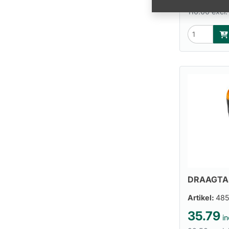
110.00 excl.
DRAAGTA
Artikel:
485
35.79
in