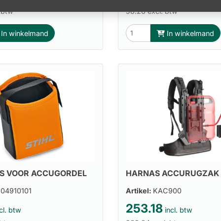
 btw
58.26 excl. btw
In winkelmand
In winkelmand
HARNAS ACCURUGZAK 
S VOOR ACCUGORDEL
04910101
Artikel:
KAC900
253.18
cl. btw
incl. btw