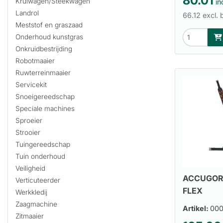
80.01
Kruiwagen/Steekwagen
in
Landrol
66.12 excl. 
Meststof en graszaad
Onderhoud kunstgras
Onkruidbestrijding
Robotmaaier
Ruwterreinmaaier
Servicekit
Snoeigereedschap
Speciale machines
Sproeier
Strooier
Tuingereedschap
Tuin onderhoud
Veiligheid
ACCUGOR
Verticuteerder
FLEX
Werkkledij
Zaagmachine
Artikel:
00
Zitmaaier