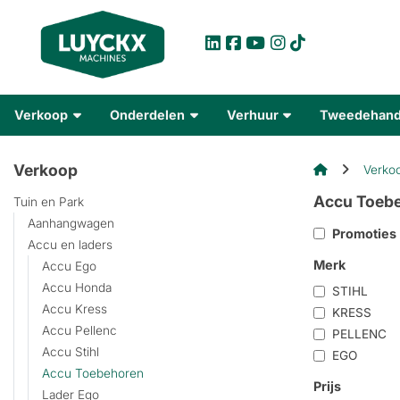
Verkoop
Onderdelen
Verhuur
Tweedehan
Verkoop
Verko
Accu Toeb
Tuin en Park
Aanhangwagen
Promoties
Accu en laders
Merk
Accu Ego
Accu Honda
STIHL
Accu Kress
KRESS
Accu Pellenc
PELLENC
Accu Stihl
EGO
Accu Toebehoren
Prijs
Lader Ego