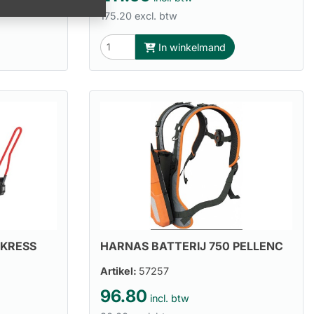
175.20 excl. btw
In winkelmand
KRESS
HARNAS BATTERIJ 750 PELLENC
Artikel:
57257
96.80
incl. btw