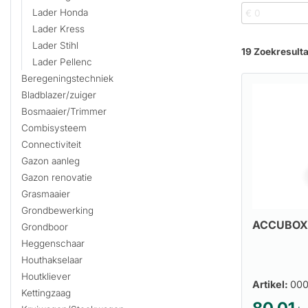
Lader Honda
Lader Kress
Lader Stihl
19 Zoekresult
Lader Pellenc
Beregeningstechniek
Bladblazer/zuiger
Bosmaaier/Trimmer
Combisysteem
Connectiviteit
Gazon aanleg
Gazon renovatie
Grasmaaier
Grondbewerking
ACCUBOX
Grondboor
Heggenschaar
Houthakselaar
Houtkliever
Artikel:
00
Kettingzaag