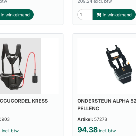
 btw
209.24 excl. btw
In winkelmand
In winkelmand
ACCUGORDEL KRESS
ONDERSTEUN ALPHA 5
PELLENC
C903
Artikel:
57278
5
94.38
incl. btw
incl. btw