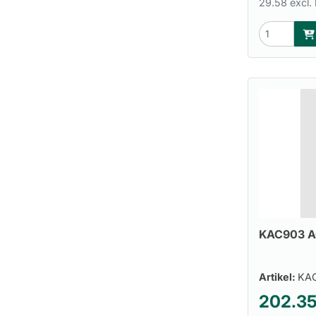
29.58 excl.
KAC903 
Artikel:
KA
202.3