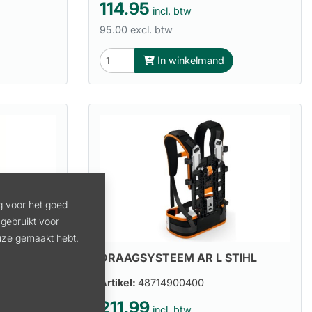
114.95
incl. btw
95.00 excl. btw
In winkelmand
g voor het goed
gebruikt voor
euze gemaakt hebt.
HL
DRAAGSYSTEEM AR L STIHL
Artikel:
48714900400
211.99
incl. btw