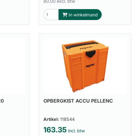
80.00 excl. btw
In winkelmand
20
OPBERGKIST ACCU PELLENC
Artikel:
118544
163.35
incl. btw