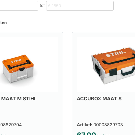
tot
aten
 MAAT M STIHL
ACCUBOX MAAT S
008829704
Artikel:
00008829703