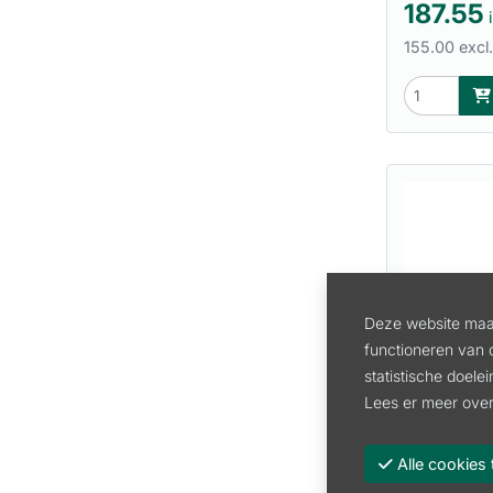
187.55
i
155.00 excl
Deze website maak
functioneren van 
statistische doele
Lees er meer over
DRAAGHA
Artikel:
571
Alle cooki
133.10
i