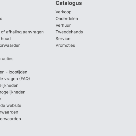
Catalogus
Verkoop
x
Onderdelen
Verhuur
of afhaling aanvragen
Tweedehands
rhoud
Service
oorwaarden
Promoties
tructies
en - looptijden
lde vragen (FAQ)
elijkheden
mogelijkheden
n
 de website
orwaarden
oorwaarden