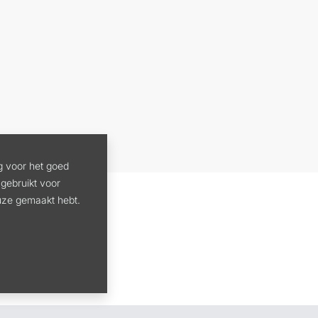
g voor het goed
gebruikt voor
euze gemaakt hebt.
AAD 2,7 MM X 347 M