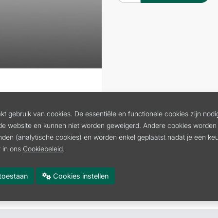
t gebruik van cookies. De essentiële en functionele cookies zijn nodi
de website en kunnen niet worden geweigerd. Andere cookies worden 
inden (analytische cookies) en worden enkel geplaatst nadat je een k
 in ons
Cookiebeleid
.
es toestaan
Cookies instellen
AAIDRAAD 2,7 MM X 208 M
Volgende
:
VIERKANTE MAAIDR