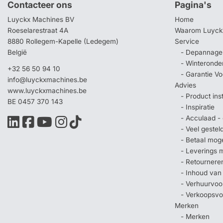
Contacteer ons
Pagina's
Luyckx Machines BV
Home
Roeselarestraat 4A
Waarom Luyck
8880 Rollegem-Kapelle (Ledegem)
Service
België
- Depannage 
- Winteronde
+32 56 50 94 10
- Garantie V
info@luyckxmachines.be
Advies
www.luyckxmachines.be
- Product ins
BE 0457 370 143
- Inspiratie
- Acculaad - 
- Veel geste
- Betaal mog
- Leverings 
- Retournere
- Inhoud van
- Verhuurvo
- Verkoopsv
Merken
- Merken