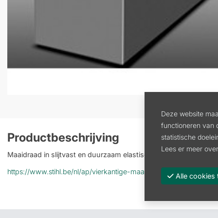
Deze website maak
functioneren van 
Productbeschrijving
statistische doele
Lees er meer over
Maaidraad in slijtvast en duurzaam elastisch materiaal.
https://www.stihl.be/nl/ap/vierkantige-maaidraden-rollen-2827
Alle cooki
Vorige
:
VIERKANTE M