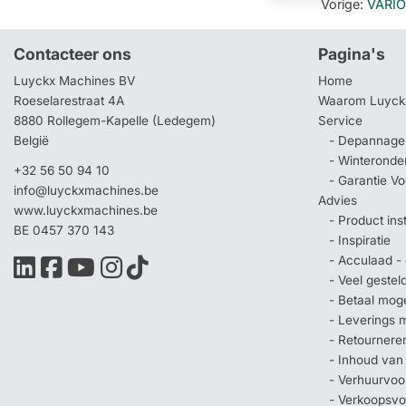
Vorige
:
VARIO
Contacteer ons
Pagina's
Luyckx Machines BV
Home
Roeselarestraat 4A
Waarom Luyck
8880 Rollegem-Kapelle (Ledegem)
Service
België
- Depannage 
- Winteronde
+32 56 50 94 10
- Garantie V
info@luyckxmachines.be
Advies
www.luyckxmachines.be
- Product ins
BE 0457 370 143
- Inspiratie
- Acculaad - 
- Veel geste
- Betaal mog
- Leverings 
- Retournere
- Inhoud van
- Verhuurvo
- Verkoopsv