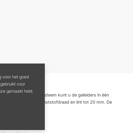
g voor het goed
gebruikt voor
euze gemaakt hebt.
geleiders. Met dit systeem kunt u de geleiders in één
l is geschikt voor kunststofdraad en lint tot 20 mm. De