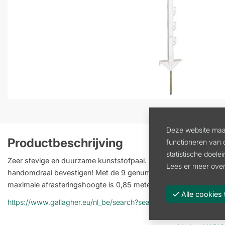
Deze website maak
Productbeschrijving
functioneren van 
statistische doele
Zeer stevige en duurzame kunststofpaal. Het unieke Twist & Loc
Lees er meer over
handomdraai bevestigen! Met de 9 genummerde draadhouders is de
maximale afrasteringshoogte is 0,85 meter.
Alle cooki
https://www.gallagher.eu/nl_be/search?search=069330