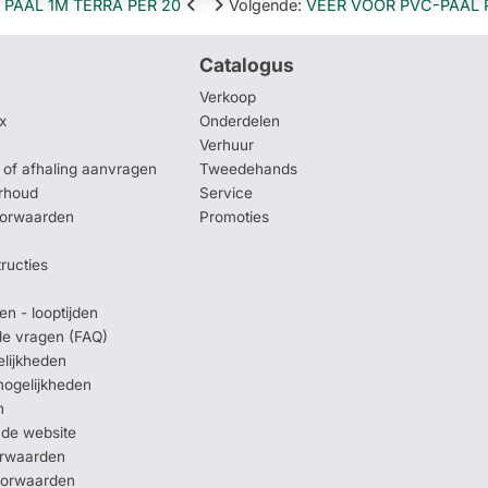
 PAAL 1M TERRA PER 20
Volgende
:
VEER VOOR PVC-PAAL 
Catalogus
Verkoop
x
Onderdelen
Verhuur
of afhaling aanvragen
Tweedehands
rhoud
Service
oorwaarden
Promoties
tructies
en - looptijden
lde vragen (FAQ)
elijkheden
mogelijkheden
n
 de website
orwaarden
oorwaarden