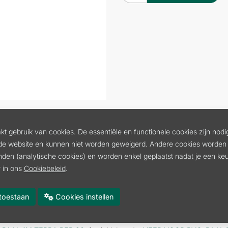
t gebruik van cookies. De essentiële en functionele cookies zijn nodi
de website en kunnen niet worden geweigerd. Andere cookies worden 
inden (analytische cookies) en worden enkel geplaatst nadat je een k
k systeem zorgt voor een eenvoudige en solide bevestiging van uw 
 in ons
Cookiebeleid
.
 vario paal voor bijna alle diersoorten te gebruiken. De vario paa
es toestaan
Cookies instellen