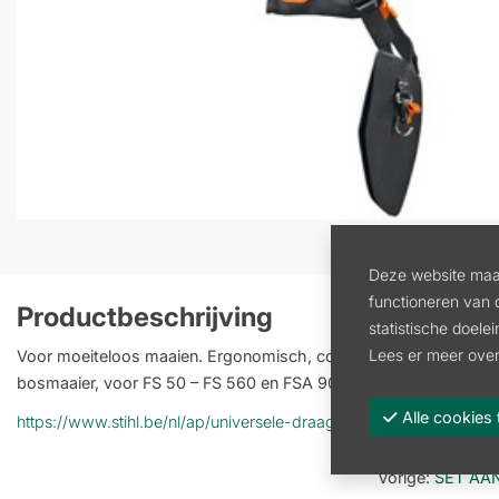
Deze website maak
functioneren van 
Productbeschrijving
statistische doele
Lees er meer over
Voor moeiteloos maaien. Ergonomisch, comfortabel en licht, ui
bosmaaier, voor FS 50 – FS 560 en FSA 90.
Alle cooki
https://www.stihl.be/nl/ap/universele-draaggordel-advance-plu
Vorige
:
SET AA