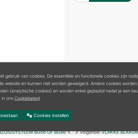
t gebruik van cookies. De essentiële en functionele cookies zijn nodi
de website en kunnen niet worden geweigerd. Andere cookies worden 
inden (analytische cookies) en worden enkel geplaatst nadat je een k
 in ons
Cookiebeleid
.
tbreidbaar met borstriem en rugzak voor gereedschap. Met comfor
es toestaan
Cookies instellen
s-2688
NZUIGSYSTEEM BG56 OF BG86
Volgende
:
VLAKKE BLAAS