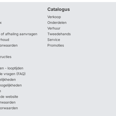
Catalogus
Verkoop
x
Onderdelen
Verhuur
of afhaling aanvragen
Tweedehands
rhoud
Service
oorwaarden
Promoties
tructies
en - looptijden
lde vragen (FAQ)
elijkheden
mogelijkheden
n
 de website
orwaarden
oorwaarden