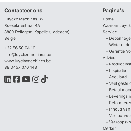
Contacteer ons
Pagina's
Luyckx Machines BV
Home
Roeselarestraat 4A
Waarom Luyck
8880 Rollegem-Kapelle (Ledegem)
Service
België
- Depannage 
- Winteronde
+32 56 50 94 10
- Garantie V
info@luyckxmachines.be
Advies
www.luyckxmachines.be
- Product ins
BE 0457 370 143
- Inspiratie
- Acculaad - 
- Veel geste
- Betaal mog
- Leverings 
- Retournere
- Inhoud van
- Verhuurvo
- Verkoopsv
Merken