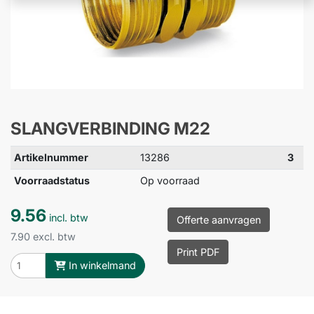
SLANGVERBINDING M22
Artikelnummer
13286
3
Voorraadstatus
Op voorraad
9.56
incl. btw
Offerte aanvragen
7.90 excl. btw
Print PDF
In winkelmand