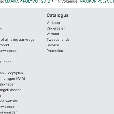
ge
:
MAAIKOP POLYCUT 28-2
Volgende
:
MAAIKOP POLYCUT
Catalogus
Verkoop
x
Onderdelen
Verhuur
of afhaling aanvragen
Tweedehands
rhoud
Service
oorwaarden
Promoties
tructies
en - looptijden
lde vragen (FAQ)
elijkheden
mogelijkheden
n
 de website
orwaarden
oorwaarden