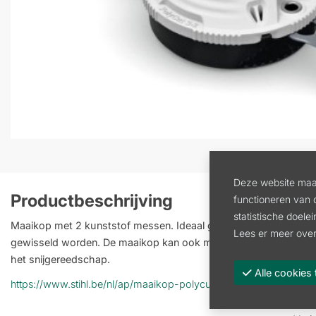
Deze website maak
Productbeschrijving
functioneren van 
statistische doele
Maaikop met 2 kunststof messen. Ideaal geschikt om gras te 
Lees er meer over
gewisseld worden. De maaikop kan ook met maaidraden met een
het snijgereedschap.
Alle cooki
https://www.stihl.be/nl/ap/maaikop-polycut-3-2-109264