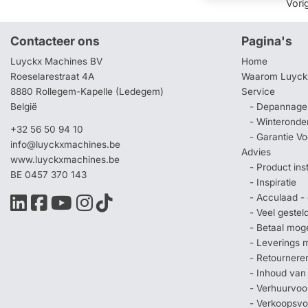
Vori
Contacteer ons
Pagina's
Luyckx Machines BV
Home
Roeselarestraat 4A
Waarom Luyck
8880 Rollegem-Kapelle (Ledegem)
Service
België
- Depannage 
- Winteronde
+32 56 50 94 10
- Garantie V
info@luyckxmachines.be
Advies
www.luyckxmachines.be
- Product ins
BE 0457 370 143
- Inspiratie
- Acculaad - 
- Veel geste
- Betaal mog
- Leverings 
- Retournere
- Inhoud van
- Verhuurvo
- Verkoopsv