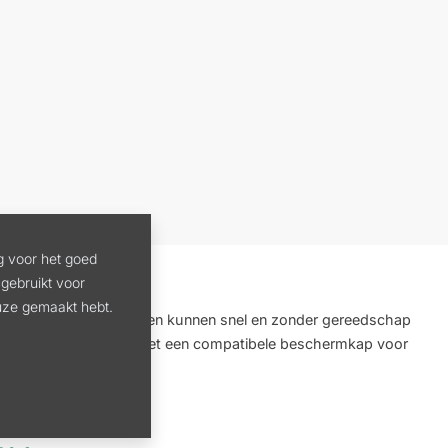
g voor het goed
gebruikt voor
euze gemaakt hebt.
 onderhouden. De messen kunnen snel en zonder gereedschap
ikoppen uitsluitend met een compatibele beschermkap voor