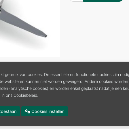
t gebruik van cookies. De essentiële en functionele cookies zijn nodi
de website en kunnen niet worden geweigerd. Andere cookies worden 
inden (analytische cookies) en worden enkel geplaatst nadat je een k
maaien en om de randen van grasperken langs bomen en muren te
 in ons
Cookiebeleid
.
 diameter van 1,6 mm gevuld worden. Opmerking: gebruik de maa
es toestaan
Cookies instellen