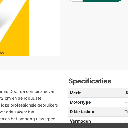
Specificaties
amma. Door de combinatie van
Merk:
J
 72 cm en de robuuste
Motortype
H
lloze professionele gebruikers
Dikte takken
T
or drie zaken: het
kken en het omhoog uitwerpen
Vermogen
-
e vultrechter van 73 cm hoog