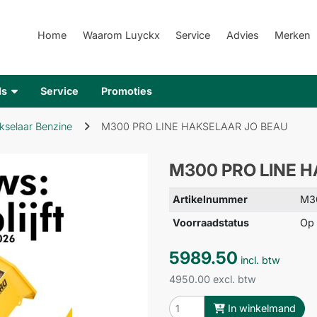
Home
Waarom Luyckx
Service
Advies
Merken
ds
Service
Promoties
kselaar Benzine
M300 PRO LINE HAKSELAAR JO BEAU
M300 PRO LINE 
Artikelnummer
M3
Voorraadstatus
Op 
5989.50
incl. btw
4950.00 excl. btw
In winkelmand