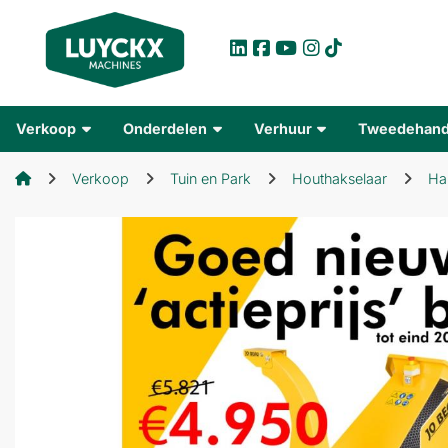
Verkoop
Onderdelen
Verhuur
Tweedehan
Verkoop
Tuin en Park
Houthakselaar
Ha