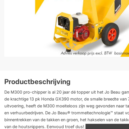
Productbeschrijving
De M300 pro-chipper is al 20 jaar dé topper uit het Jo Beau g
de krachtige 13 pk Honda GX390 motor, de smalle breedte van
uitvoering, heeft de M300 moeiteloos zijn weg gevonden naar ta
en verhuurbedrijven. De Jo Beau® trommeltechnologie™ staat vo
binnentrekken van de takken en groen, het hakselen van de ta
van de houtsnippers. Eenvoud troef dus! De lage, ergonomisch