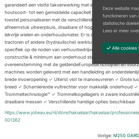
garandeert een vlotte takverwerking met een diameter van 8 à 
Deze website maak
houtsoort- tot een gemiddelde capaciteit van 5m³ hakseling per 
functioneren van 
toestel personaliseren met de verschillende opties die ter beschi
statistische doele
afneemstuk uitwerpbuis, draaibare of hoge draaibare uitwerpbui
Lees er meer over
lekvrije wielen en onderhoudsmeter. Er is ook een M300 (T300,
tractoren of andere (hydraulische) werktuigdragers. De M300 'R
Alle cooki
specifiek op de noden van verhuurbedrijven gebouwd! Eenvoud 
constructie & minimum aan onderhoud staan centraal. Alle Jo B
overeenstemming met de geldendeEuropese richtlijnen en voorzi
machines worden geleverd met een handleiding en onderdelenlijs
brede invoeropening ✓ Uiterst vlot te manoeuvreren ✓ Grote l
breed ✓ Scharnierende vultrechter voor makkelijk onderhoud ✓
Trommeltechnologie™ ✓ Trommelkogellagers in zware industriël
draaibare messen ✓ Verschillende handige opties beschikbaar
https://www.jobeau.eu/nl/store/hakselaar/hakselaar/professione
001362
Vorige
:
M250 GARD