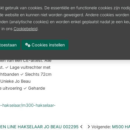
Spanning
-
10 cm -naargelang de
t gebruik van cookies. De essentiële en functionele cookies zijn nodi
uur. Elke gebruiker kan zijn
Gewicht
1
de website en kunnen niet worden geweigerd. Andere cookies worden 
kking zijn zoals het
Geluidsniveau
-
inden (analytische cookies) en worden enkel geplaatst nadat je een k
s, hefogen, voorloopwiel,
 in ons
Cookiebeleid
.
Productie
5
 H300, R300) geschikt voor
ental Line' is een M300
Afmetingen
1
es toestaan
Cookies instellen
in gebruik, robuuste
Snijgereedsch.
2
eau machines zijn gebouwd in
en van een CE-attest. Alle
t. ✓ Lage vultrechter met
uchtbanden ✓ Slechts 72cm
 Unieke Jo Beau
e uitvoering ✓ Geharde
le-hakselaar/m300-hakselaar-
EN LINE HAKSELAAR JO BEAU 002295
Volgende
:
M500 H