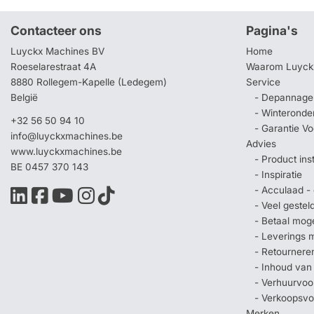
Contacteer ons
Pagina's
Luyckx Machines BV
Home
Roeselarestraat 4A
Waarom Luyck
8880 Rollegem-Kapelle (Ledegem)
Service
België
- Depannage 
- Winteronde
+32 56 50 94 10
- Garantie V
info@luyckxmachines.be
Advies
www.luyckxmachines.be
- Product ins
BE 0457 370 143
- Inspiratie
- Acculaad - 
- Veel geste
- Betaal mog
- Leverings 
- Retournere
- Inhoud van
- Verhuurvo
- Verkoopsv
Merken