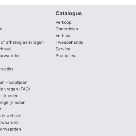
Catalogus
Verkoop
x
Onderdelen
Verhuur
of afhaling aanvragen
Tweedehands
rhoud
Service
oorwaarden
Promoties
tructies
en - looptijden
lde vragen (FAQ)
elijkheden
mogelijkheden
n
 de website
orwaarden
oorwaarden