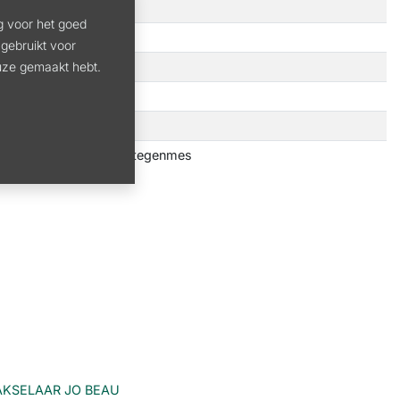
g voor het goed
45 kg
gebruikt voor
euze gemaakt hebt.
 m³/u
82 x 72 x 126 cm
 geharde messen en 1 tegenmes
AKSELAAR JO BEAU