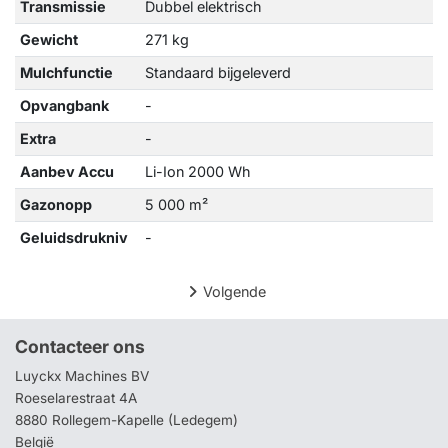
Transmissie
Dubbel elektrisch
Gewicht
271 kg
Mulchfunctie
Standaard bijgeleverd
Opvangbank
-
Extra
-
Aanbev Accu
Li-Ion 2000 Wh
Gazonopp
5 000 m²
Geluidsdrukniv
-
Volgende
Contacteer ons
Luyckx Machines BV
Roeselarestraat 4A
8880 Rollegem-Kapelle (Ledegem)
België