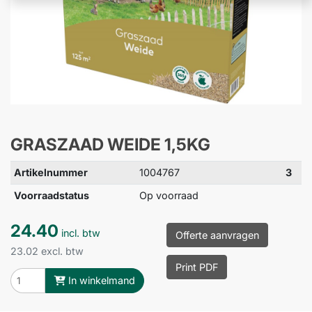
GRASZAAD WEIDE 1,5KG
Artikelnummer
1004767
3
Voorraadstatus
Op voorraad
24.40
incl. btw
Offerte aanvragen
23.02 excl. btw
Print PDF
In winkelmand