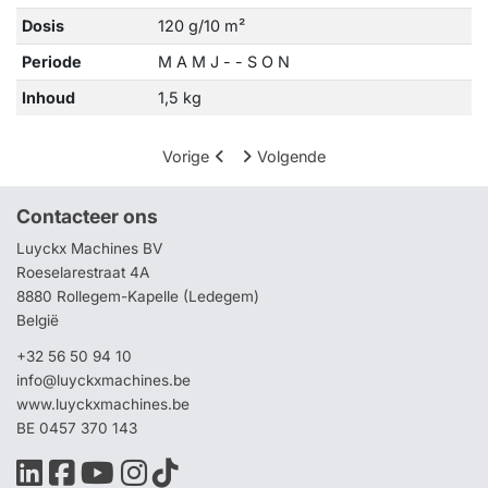
Dosis
120 g/10 m²
Periode
M A M J - - S O N
Inhoud
1,5 kg
Vorige
Volgende
Contacteer ons
Luyckx Machines BV
Roeselarestraat 4A
8880 Rollegem-Kapelle (Ledegem)
België
+32 56 50 94 10
info@luyckxmachines.be
www.luyckxmachines.be
BE 0457 370 143