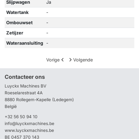
Slijpwagen
Ja
Watertank
-
Ombouwset
-
Zetijzer
-
Wateraansluiting
-
Vorige
Volgende
Contacteer ons
Luyckx Machines BV
Roeselarestraat 4A
8880 Rollegem-Kapelle (Ledegem)
België
+32 56 50 94 10
info@luyckxmachines.be
www.luyckxmachines.be
BE 0457 370 143