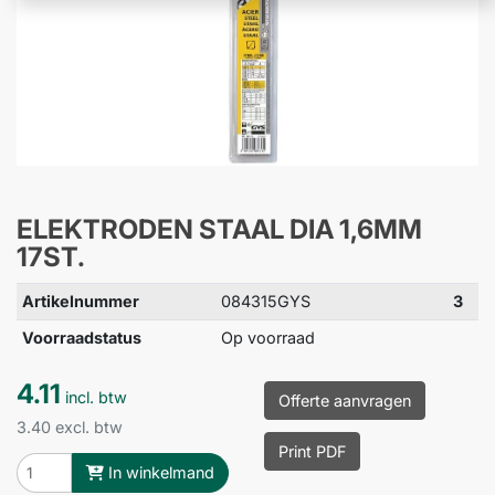
ELEKTRODEN STAAL DIA 1,6MM
17ST.
Artikelnummer
084315GYS
3
Voorraadstatus
Op voorraad
4.11
incl. btw
Offerte aanvragen
3.40 excl. btw
Print PDF
In winkelmand