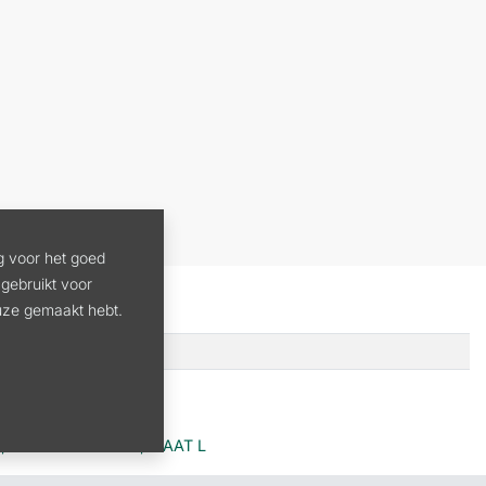
g voor het goed
gebruikt voor
euze gemaakt hebt.
, FUNCTION CORE, MAAT L