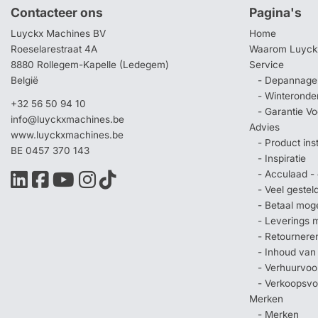
Contacteer ons
Pagina's
Luyckx Machines BV
Home
Roeselarestraat 4A
Waarom Luyck
8880 Rollegem-Kapelle (Ledegem)
Service
België
- Depannage 
- Winteronde
+32 56 50 94 10
- Garantie V
info@luyckxmachines.be
Advies
www.luyckxmachines.be
- Product ins
BE 0457 370 143
- Inspiratie
- Acculaad - 
- Veel geste
- Betaal mog
- Leverings 
- Retournere
- Inhoud van
- Verhuurvo
- Verkoopsv
Merken
- Merken