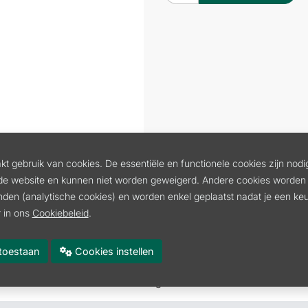
t gebruik van cookies. De essentiële en functionele cookies zijn nodi
de website en kunnen niet worden geweigerd. Andere cookies worden 
inden (analytische cookies) en worden enkel geplaatst nadat je een k
 in ons
Cookiebeleid
.
L
k
es toestaan
Cookies instellen
FS3 PROTECT MAAT 50
Volgende
:
BROEK MET TAILLEBAND