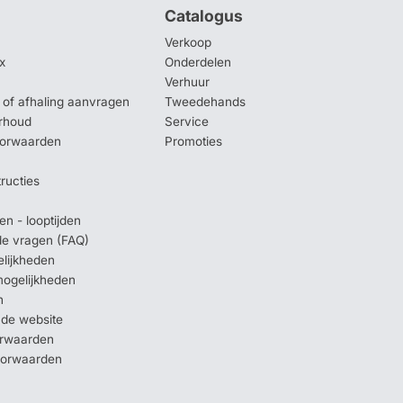
Catalogus
Verkoop
x
Onderdelen
Verhuur
of afhaling aanvragen
Tweedehands
rhoud
Service
oorwaarden
Promoties
tructies
en - looptijden
lde vragen (FAQ)
elijkheden
mogelijkheden
n
 de website
orwaarden
oorwaarden