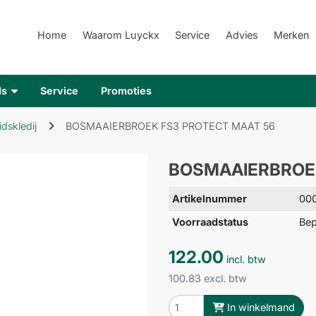
Home
Waarom Luyckx
Service
Advies
Merken
ds
Service
Promoties
idskledij
BOSMAAIERBROEK FS3 PROTECT MAAT 56
BOSMAAIERBROEK
Artikelnummer
00
Voorraadstatus
Bep
122.00
incl. btw
100.83 excl. btw
In winkelmand