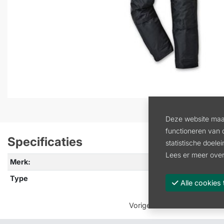
Deze website maak
functioneren van 
Specificaties
statistische doele
Lees er meer over
Merk:
STIH
Type
Broe
Alle cooki
Vorige
:
BOSMAAIERBROEK 