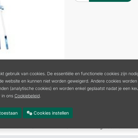
t gebruik van cookies. De essentiële en functionele cookies zijn nodi
de website en kunnen niet worden geweigerd. Andere cookies worden 
inden (analytische cookies) en worden enkel geplaatst nadat je een k
 in ons
Cookiebeleid
.
YPERE
hark
es toestaan
Cookies instellen
:
BLADRIJF VERSTELBAAR MET STEEL
Volgende
:
BOLLENP