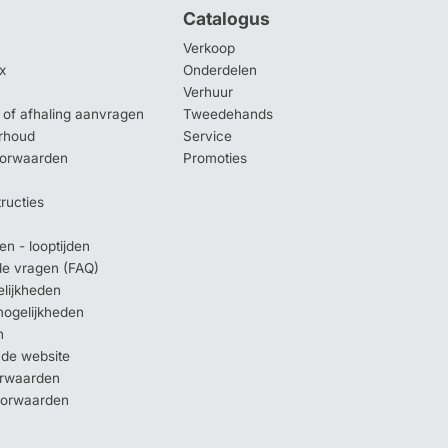
Catalogus
Verkoop
x
Onderdelen
Verhuur
of afhaling aanvragen
Tweedehands
rhoud
Service
oorwaarden
Promoties
tructies
en - looptijden
lde vragen (FAQ)
elijkheden
mogelijkheden
n
 de website
orwaarden
oorwaarden