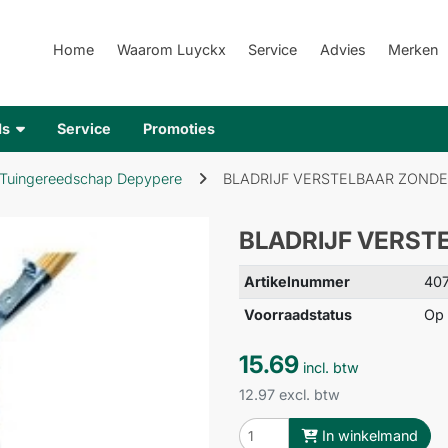
Home
Waarom Luyckx
Service
Advies
Merken
ds
Service
Promoties
Tuingereedschap Depypere
BLADRIJF VERSTELBAAR ZONDE
BLADRIJF VERST
Artikelnummer
40
Voorraadstatus
Op 
15.69
incl. btw
12.97 excl. btw
In winkelmand