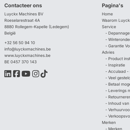
Contacteer ons
Pagina's
Luyckx Machines BV
Home
Roeselarestraat 4A
Waarom Luyck
8880 Rollegem-Kapelle (Ledegem)
Service
België
- Depannage 
- Winteronde
+32 56 50 94 10
- Garantie V
info@luyckxmachines.be
Advies
www.luyckxmachines.be
- Product ins
BE 0457 370 143
- Inspiratie
- Acculaad - 
- Veel geste
- Betaal mog
- Leverings 
- Retournere
- Inhoud van
- Verhuurvo
- Verkoopsv
Merken
- Merken