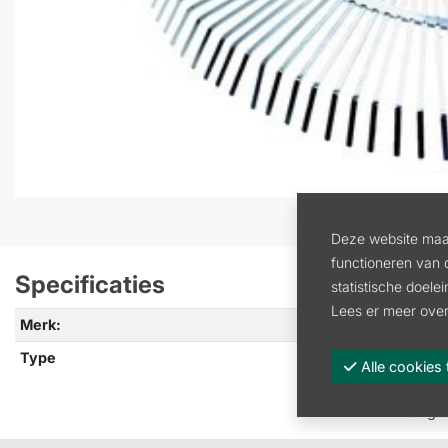
Deze website maak
functioneren van 
Specificaties
statistische doele
Lees er meer over
Merk:
DEP
Type
Blad
Alle cooki
Vorige