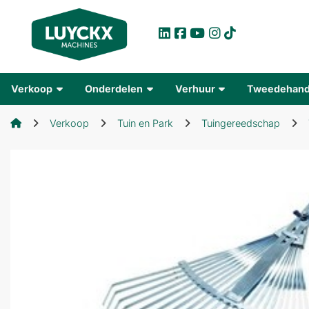
Verkoop
Onderdelen
Verhuur
Tweedehan
Verkoop
Tuin en Park
Tuingereedschap