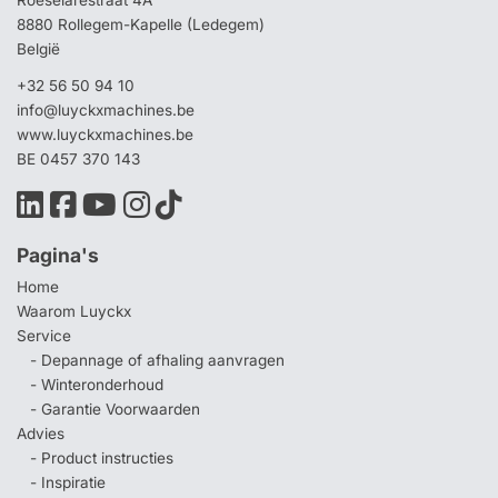
Roeselarestraat 4A
8880 Rollegem-Kapelle (Ledegem)
België
+32 56 50 94 10
info@luyckxmachines.be
www.luyckxmachines.be
BE 0457 370 143
Pagina's
Home
Waarom Luyckx
Service
- Depannage of afhaling aanvragen
- Winteronderhoud
- Garantie Voorwaarden
Advies
- Product instructies
- Inspiratie