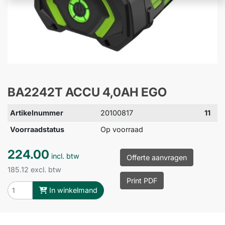
BA2242T ACCU 4,0AH EGO
Artikelnummer
20100817
11
Voorraadstatus
Op voorraad
224.00
incl. btw
Offerte aanvragen
185.12 excl. btw
Print PDF
In winkelmand