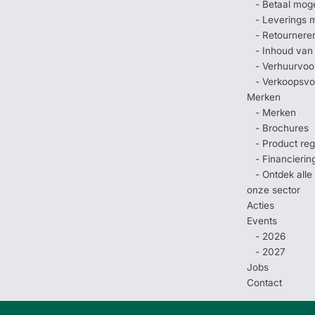
- Betaal mog
- Leverings 
- Retournere
- Inhoud van
- Verhuurvo
- Verkoopsv
Merken
- Merken
- Brochures
- Product regi
- Financierin
- Ontdek all
onze sector
Acties
Events
- 2026
- 2027
Jobs
Contact