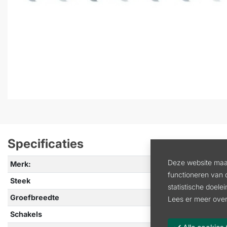
Specificaties
Deze website maak
Merk:
STIH
functioneren van 
Steek
1/4" 
statistische doele
Groefbreedte
1,1
Lees er meer over
Schakels
38