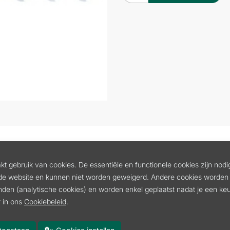
t gebruik van cookies. De essentiële en functionele cookies zijn nodi
L
de website en kunnen niet worden geweigerd. Andere cookies worden 
P
inden (analytische cookies) en worden enkel geplaatst nadat je een k
 in ons
Cookiebeleid
.