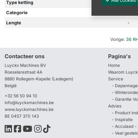
Alle cooki
Type ketting
Micr
Categorie
-
Lengte
-
Vorige
:
36 R
Contacteer ons
Pagina's
Luyckx Machines BV
Home
Roeselarestraat 4A
Waarom Luyck
8880 Rollegem-Kapelle (Ledegem)
Service
België
- Depannage 
- Winteronde
+32 56 50 94 10
- Garantie V
info@luyckxmachines.be
Advies
www.luyckxmachines.be
- Product ins
BE 0457 370 143
- Inspiratie
- Acculaad - 
- Veel geste