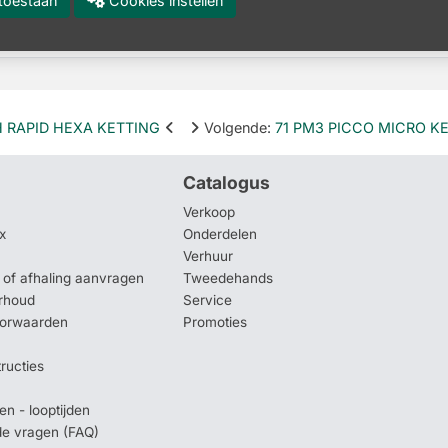
es toestaan
Cookies instellen
o 3
H RAPID HEXA KETTING
Volgende
:
71 PM3 PICCO MICRO KE
Catalogus
Verkoop
x
Onderdelen
Verhuur
of afhaling aanvragen
Tweedehands
rhoud
Service
oorwaarden
Promoties
tructies
en - looptijden
lde vragen (FAQ)