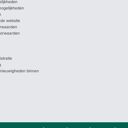
elijkheden
mogelijkheden
n
 de website
orwaarden
oorwaarden
stratie
g
e nieuwigheden binnen