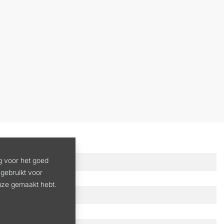
g voor het goed
gebruikt voor
euze gemaakt hebt.