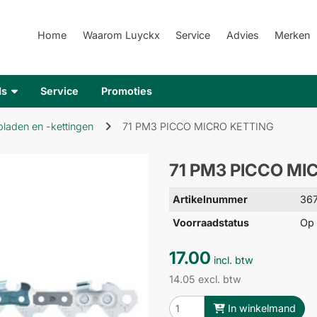
Home
Waarom Luyckx
Service
Advies
Merken
ds
Service
Promoties
laden en -kettingen
71 PM3 PICCO MICRO KETTING
71 PM3 PICCO MI
Artikelnummer
36
Voorraadstatus
Op 
17.00
incl. btw
14.05 excl. btw
In winkelmand