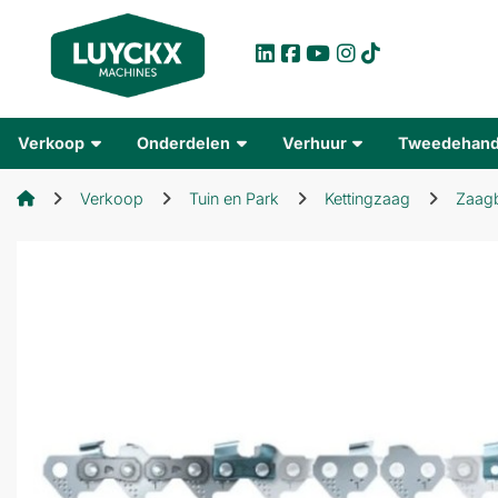
Verkoop
Onderdelen
Verhuur
Tweedehan
Verkoop
Tuin en Park
Kettingzaag
Zaagb