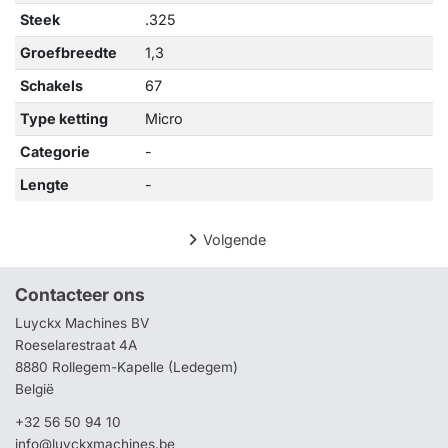
Steek
.325
Groefbreedte
1,3
Schakels
67
Type ketting
Micro
Categorie
-
Lengte
-
Volgende
Contacteer ons
Luyckx Machines BV
Roeselarestraat 4A
8880 Rollegem-Kapelle (Ledegem)
België
+32 56 50 94 10
info@luyckxmachines.be