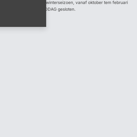
Opgelet ! Tijdens het winterseizoen, vanaf oktober tem februari
op ZATERDAG NAMIDDAG gesloten.