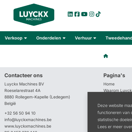
Verkoop
Onderdelen
Verhuur
Tweedehan
Contacteer ons
Pagina's
Luyckx Machines BV
Home
Roeselarestraat 4A
Waarom Luyck
8880 Rollegem-Kapelle (Ledegem)
Service
België
- Depannage 
Deze website maak
- Winteronde
functioneren van 
+32 56 50 94 10
- Garantie V
statistische doele
info@luyckxmachines.be
Advies
www.luyckxmachines.be
Lees er meer over
- Product ins