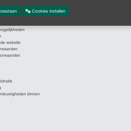
en - looptijden
es toestaan
Cookies instellen
lde vragen (FAQ)
elijkheden
mogelijkheden
n
 de website
orwaarden
oorwaarden
stratie
g
e nieuwigheden binnen