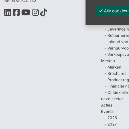
BE 0457 370 143
- Inspiratie
- Acculaad - 
Alle cooki
- Veel geste
- Betaal mog
- Leverings 
- Retournere
- Inhoud van
- Verhuurvo
- Verkoopsv
Merken
- Merken
- Brochures
- Product regi
- Financierin
- Ontdek all
onze sector
Acties
Events
- 2026
- 2027