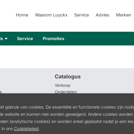
Home
Waarom Luyckx
Service
Advies
Merken
ds
Service
Promoties
Catalogus
Verkoop
x
Onderdelen
Verhuur
of afhaling aanvragen
Tweedehands
t gebruik van cookies. De essentiële en functionele cookies zijn nodi
rhoud
Service
de website en kunnen niet worden geweigerd. Andere cookies worden 
oorwaarden
Promoties
inden (analytische cookies) en worden enkel geplaatst nadat je een k
 in ons
Cookiebeleid
.
tructies